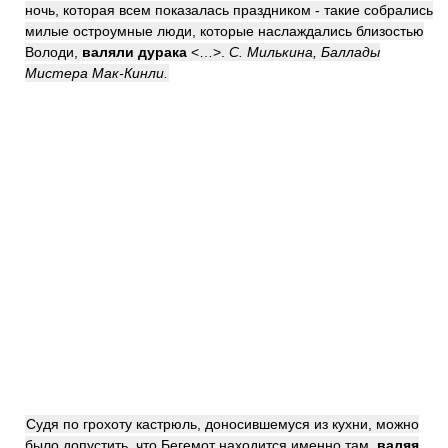
ночь, которая всем показалась праздником - такие собрались
милые остроумные люди, которые наслаждались близостью
Володи,
валяли
дурака
<…>.
С. Милькина, Баллады
Мистера Мак-Кинли.
Судя по грохоту кастрюль, доносившемуся из кухни, можно
было допустить, что Бегемот находится именно там,
валяя