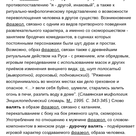
противопоставлению "я - другой, инаковый", а также к
ритуально-мифологическому представлению о возможности
перевоплощения человека в другое существо. Возникновение
фразеол.
связано с одним из видов притворного поведения
развлекательного характера, а именно со скоморошеством -
занятием бродячих комедиантов, в сценках которых
постоянными персонажами были шут, дурак и простак.
Возможно, образ
фразеол.
связан также с древнейшим
ритуальным действом на Руси - с ряжением, или обрядовым,
игровым переодеванием с использованием масок и других
приёмов изменения внешнего вида;
ср.
шут полосатый
(
выворотной, гороховый, подновинский
)
.
"Ряжение
воспринималось во многих местах как дело греховное и
опасное. <…> вели себя буйно, шумели, старались залить
огонь в печи, разлить воду в доме". (
Славянская мифология.
Энциклопедический словарь.
М.
, 1995. С. 343-345.
) Слово
валять
в образе
фразеол.
связано с катанием,
перекатыванием с боку на бок ряженого шута, скомороха.
Употребление по отношению к мужчине
фразеол.
со словом-
компонентом в женском роде -
дурочку валять
- подчёркивает
игровой характер создаваемого
фразеол.
образа человека.