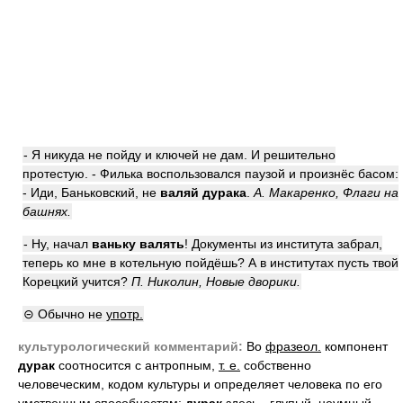
- Я никуда не пойду и ключей не дам. И решительно
протестую. - Филька воспользовался паузой и произнёс басом:
- Иди, Баньковский, не
валяй дурака
.
А. Макаренко, Флаги на
башнях.
- Ну, начал
ваньку валять
! Документы из института забрал,
теперь ко мне в котельную пойдёшь? А в институтах пусть твой
Корецкий учится?
П. Николин, Новые дворики.
⊝ Обычно не
употр.
культурологический комментарий:
Во
фразеол.
компонент
дурак
соотносится с антропным,
т. е.
собственно
человеческим, кодом культуры и определяет человека по его