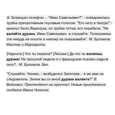
⊜ Затрещал телефон… "Иван Савельевич?" - осведомилась
трубка препротивным гнусавым голосом. "Его нету в театре!" -
крикнул было Варенуха, но трубка тотчас его перебила: "Не
валяйте дурака
, Иван Савельевич, а слушайте. Телеграммы
эти никуда не носите и никому не показывайте".
М. Булгаков,
Мастер и Маргарита.
[Чарнота:] Что ты сказала? [Люська:] Да что ты
валяешь
дурака
! На прошлой неделе я с французом псалмы ездила
петь?..
М. Булгаков, Бег.
"Слушайте, Чонкин, - возбудился Запятаев, - я же вам не
следователь. Зачем вы со мной
дурака валяете
?"
В.
Войнович, Претендент на престол: Новые приключения
солдата Ивана Чонкина.