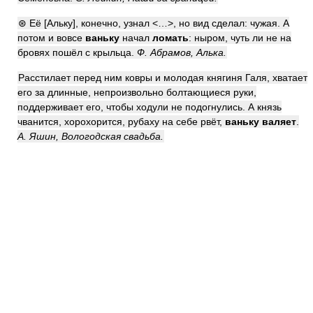
⊛ Её [Альку], конечно, узнал <…>, но вид сделал: чужая. А
потом и вовсе
ваньку
начал
ломать
: ныром, чуть ли не на
бровях пошёл с крыльца.
Ф. Абрамов, Алька.
Расстилает перед ним ковры и молодая княгиня Галя, хватает
его за длинные, непроизвольно болтающиеся руки,
поддерживает его, чтобы ходули не подогнулись. А князь
чванится, хорохорится, рубаху на себе рвёт,
ваньку валяет
.
А. Яшин, Вологодская свадьба.