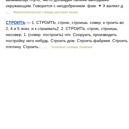
окружающим. Говорится с неодобрением. фам. ✦ Х валяет д
…
Фразеологический словарь русского языка
СТРОИТЬ
— 1. СТРОИТЬ, строю, строишь. совер. к троить во
2, 4 и 5 знач. и к страивать2. 2. СТРОИТЬ, строю, строишь,
несовер. 1. (совер. построить) что. Сооруать, производить
постройку чего нибудь. Строить дом. Строить фабрики. Строить
плотину. Строить… …
Толковый словарь Ушакова