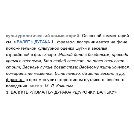
культурологический комментарий:
Основной комментарий
см.
в
ВАЛЯТЬ ДУРАКА
1..
фразеол.
воспринимается на фоне
положительной культурной оценки шутки и веселья,
отражённой в фольклоре:
Мешай дело с бездельем, проводи
время с весельем; Кто людей веселит, за того весь свет
стоит; Веселье лучше богатства; Весёлому жить хочется,
помирать не можется; Есть нечего, да жить весело
и др.
фразеол.
в целом служит стереотипом шутливого, весёлого
поведения.
автор:
М. Л. Ковшова
3.
ВАЛ
Я/
ТЬ <ЛОМ
А/
ТЬ> ДУРАК
А/
<Д
У/
РОЧКУ, В
А/
НЬКУ>