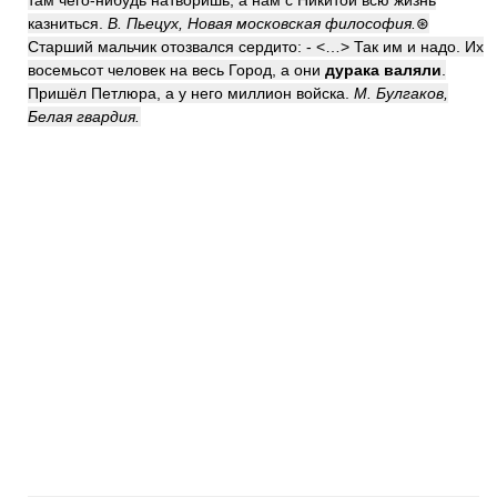
там чего-нибудь натворишь, а нам с Никитой всю жизнь
казниться.
В. Пьецух, Новая московская философия.
⊛
Старший мальчик отозвался сердито: - <…> Так им и надо. Их
восемьсот человек на весь Город, а они
дурака валяли
.
Пришёл Петлюра, а у него миллион войска.
М. Булгаков,
Белая гвардия.