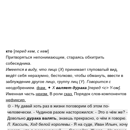
кто
[
перед кем, с кем
]
Притворяться непонимающим, стараясь обхитрить
собеседника.
Имеется в виду, что
лицо (
Х
) принимает глуповатый вид,
ведёт себя неразумно, бестолково, чтобы обмануть, ввести в
заблуждение другое лицо, группу лиц (
Y
).
Говорится с
неодобрением.
фам.
✦
Х
валяет дурака
[перед <с> Y-ом].
Именная часть
неизм.
В роли
сказ.
Порядок слов-компонентов
нефиксир.
⊙ - Ну давай хоть раз в жизни поговорим об этом по-
человечески. - Чудинов разом насторожился: - Это о чём же? -
Довольно
дурака валять
, знаешь прекрасно, о чём я говорю.
Л. Кассиль, Ход белой королевы.-
Я на суде, Иван Ильич, хочу