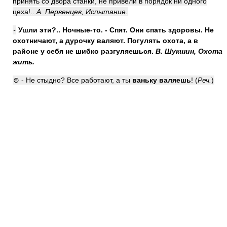
принять со двора станки, не привели в порядок ни одного
цеха!..
А. Первенцев, Испытание.
-
Ушли эти?.. Ночные-то. - Спят. Они спать здоровы. Не
охотничают, а
дурочку валяют
. Погулять охота, а в
районе у себя не шибко разгуляешься.
В. Шукшин, Охота
жить.
⊜ - Не стыдно? Все работают, а ты
ваньку валяешь
! (
Реч.
)