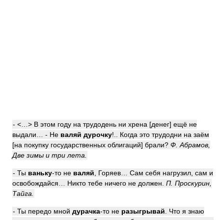
- <…> В этом году на трудодень ни хрена [денег] ещё не
выдали… - Не
валяй дурочку
!.. Когда это трудодни на заём
[на покупку государственных облигаций] брали?
Ф. Абрамов,
Две зимы и три лета.
- Ты
ваньку
-то не
валяй
, Горяев… Сам себя нагрузил, сам и
освобождайся… Никто тебе ничего не должен.
П. Проскурин,
Тайга.
- Ты передо мной
дурачка
-то не
разыгрывай
. Что я знаю