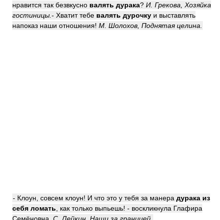
нравится так безвкусно
валять дурака
?
И. Грекова, Хозяйка
гостиницы.
- Хватит тебе
валять дурочку
и выставлять
напоказ наши отношения!
М. Шолохов, Поднятая целина.
- Клоун, совсем клоун! И что это у тебя за манера
дурака из
себя ломать
, как только выпьешь! - воскликнула Глафира
Семёновна.
С. Лейкин, Наши за границей.