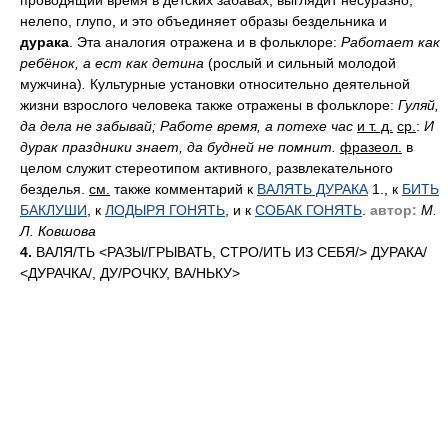
проводящий время в детских забавах, выглядит несуразно,
нелепо, глупо, и это объединяет образы бездельника и
дурака
. Эта аналогия отражена и в фольклоре:
Работает
как
ребёнок, а ест как детина
(рослый и сильный молодой
мужчина)
.
Культурные установки относительно деятельной
жизни взрослого человека также отражены в фольклоре:
Гуляй,
да дела не забывай; Работе время, а потехе час
и т. д.
ср.
:
И
дурак праздники знает, да будней не помнит.
фразеол.
в
целом служит стереотипом активного, развлекательного
безделья.
см.
также комментарий к
ВАЛЯТЬ ДУРАКА
1., к
БИТЬ
БАКЛУШИ
, к
ЛОДЫРЯ ГОНЯТЬ
, и к
СОБАК ГОНЯТЬ
.
автор:
М.
Л. Ковшова
4.
ВАЛ
Я/
ТЬ <РАЗ
Ы/
ГРЫВАТЬ, СТР
О/
ИТЬ ИЗ СЕБ
Я/
> ДУРАК
А/
<ДУРАЧК
А/
, Д
У/
РОЧКУ, В
А/
НЬКУ>