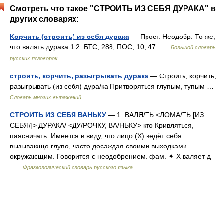
Смотреть что такое "СТРОИТЬ ИЗ СЕБЯ ДУРАКА" в
других словарях:
Корчить (строить) из себя дурака
— Прост. Неодобр. То же,
что валять дурака 1 2. БТС, 288; ПОС, 10, 47 …
Большой словарь
русских поговорок
строить, корчить, разыгрывать дурака
— Строить, корчить,
разыгрывать (из себя) дура/ка Притворяться глупым, тупым …
Словарь многих выражений
СТРОИТЬ ИЗ СЕБЯ ВАНЬКУ
— 1. ВАЛЯ/ТЬ <ЛОМА/ТЬ [ИЗ
СЕБЯ/]> ДУРАКА/ <ДУ/РОЧКУ, ВА/НЬКУ> кто Кривляться,
паясничать. Имеется в виду, что лицо (Х) ведёт себя
вызывающе глупо, часто досаждая своими выходками
окружающим. Говорится с неодобрением. фам. ✦ Х валяет д
…
Фразеологический словарь русского языка