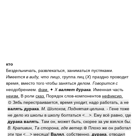
кто
Бездельничать, развлекаться, заниматься пустяками.
Имеется в виду, что
лицо, группа лиц (
Х
) праздно проводит
время, вместо того чтобы заняться делом.
Говорится с
неодобрением.
фам.
✦
Х
валяет дурака
.
Именная часть
неизм.
В роли
сказ.
Порядок слов-компонентов
нефиксир.
⊙ Зябь перестраивается, время уходит, надо работать, а не
валять дурака
.
М. Шолохов, Поднятая целина. -
Гене тоже
не дело из школы в школу болтаться <…>. Ему всё равно, где
дурака валять
. Там он, может быть, скорее за ум взялся бы.
В. Крапивин, Та сторона, где ветер.
⊛ Плохо же он работал
эти три <…> месяца!
Валял
, собственно,
дурака
, отводил