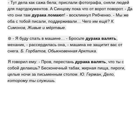
- Тут дела как сажа бела; прислали фотографа, сняли людей
для партдокументов. А Синцову пока что от ворот поворот. - Да
что они там
дурака ломают
! - воскликнул Рябченко. - Мы же
оба с тобой писали, поддерживали… Чего им ещё?
К.
Симонов, Живые и мёртвые.
⊜ - Я буду спать в машине… - Бросьте
дурака валять
,
механик, - рассердилась она, - машина не защитит вас от
снега.
Б. Горбатов, Обыкновенная Арктика.
Я говорил ему: - Пров, перестань
дурака валять
, что ты с
собой делаешь? Бесконечный табак, жирная пища, пироги,
целые ночи за письменным столом.
Ю. Герман, Дело,
которому ты служишь.