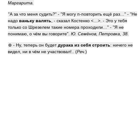
Маргарита.
"А за что меня судить?" - "Я могу п-повторить ещё раз…" - "Не
надо
ваньку валять
, - сказал Костенко <…>. - Это у тебя
только со Шрезелем такие номера проходили…" - "Я не
понимаю, о чём вы говорите".
Ю. Семёнов, Петровка, 38.
⊛ - Ну, теперь он будет
дурака из себя строить
: ничего не
видел, ни в чём не участвовал!.. (
Реч.
)