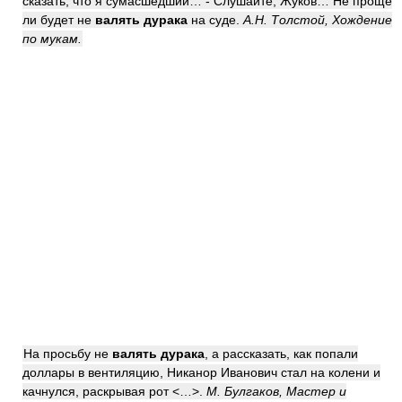
сказать, что я сумасшедший… - Слушайте, Жуков… Не проще
ли будет не
валять дурака
на суде.
А.Н. Толстой, Хождение
по мукам.
На просьбу не
валять дурака
, а рассказать, как попали
доллары в вентиляцию, Никанор Иванович стал на колени и
качнулся, раскрывая рот <…>.
М. Булгаков, Мастер и