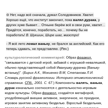
⊝ Нет, надо всё сначала, думал Солодовников. Хватит.
Хорошо ещё, что институт закончил, пока
валял дурака
, у
других хуже бывает… Отныне берём всё в свои руки, хватит…
Придётся, конечно, поработать, но… почему бы не
поработать!
В. Шукшин, Шире шаг, маэстро!
- Я всё лето
ломал ваньку
, не брался за английский. Как его
теперь сдавать, не представляю. (
Реч.
)
культурологический комментарий:
Образ
фразеол.
"связывается с детской игрой, забавой с игрушкой-неваляшкой,
обычно представляющей собой Иванушку-дурачка (Ваньку-
встаньку)". (
Бирих А.К., Мокиенко В.М, Степанова Л.И.
Словарь русской фразеологии. Историко-этимологический
справочник.
СПб.
, 2001. С. 67.
) Компоненты
валять
,
ванька
,
дурак
изначально соотносятся с деятельностно-игровым
кодом культуры. Образ
фразеол.
создаётся метафорой,
уподобляющей внешне активное, энергичное, но праздное,
игровое занятие активному безделью. Взрослый бездельник,