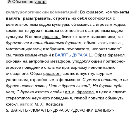
⊝ Обычно не
употр.
культурологический комментарий:
Во
фразеол.
компоненты
валять
,
разыгрывать
,
строить
из
себя
соотносятся с
деятельностным кодом культуры, сближаясь с игровым кодом;
компоненты
дурак
,
ванька
соотносятся с антропным кодом
культуры. В целом
фразеол.
близок к таким выражениям, как
дурачиться
и
прикидываться дураком
"обманывать кого-л.,
мистифицировать; изображать глуповатого, непонятливого".
см.
также комментарий к
ВАЛЯТЬ ДУРАКА
1.. Образ
фразеол.
основан на антропной метафоре, уподобляющей притворно-
игровое поведение столь же притворному непониманию
очевидного. Образ
фразеол.
соответствует культурным
установкам, отражённым в фольклоре:
С умом в ответе, а на
дураке нечего взять; Что с дурака взять?; На дурака суда
нет; С дурака взятки гладки
и т. д.
фразеол.
в целом служит
стереотипом неумного поведения, глупой попытки обмануть
кого-л.
автор:
М. Л. Ковшова
5.
ВАЛ
Я/
ТЬ <ЛОМ
А/
ТЬ> ДУРАК
А/
<Д
У/
РОЧКУ, В
А/
НЬКУ>