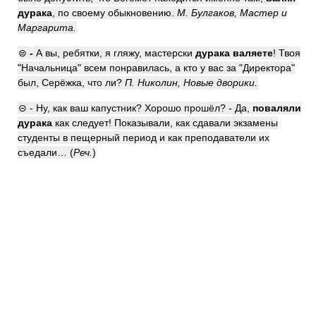
дурака
, по своему обыкновению.
М. Булгаков, Мастер и
Маргарита.
⊜
-
А вы, ребятки, я гляжу, мастерски
дурака валяете
! Твоя
"Начальница" всем понравилась, а кто у вас за "Директора"
был, Серёжка, что ли?
П. Николин, Новые дворики.
⊝ - Ну, как ваш капустник? Хорошо прошёл? - Да,
поваляли
дурака
как следует! Показывали, как сдавали экзамены
студенты в пещерный период и как преподаватели их
съедали… (
Реч.
)