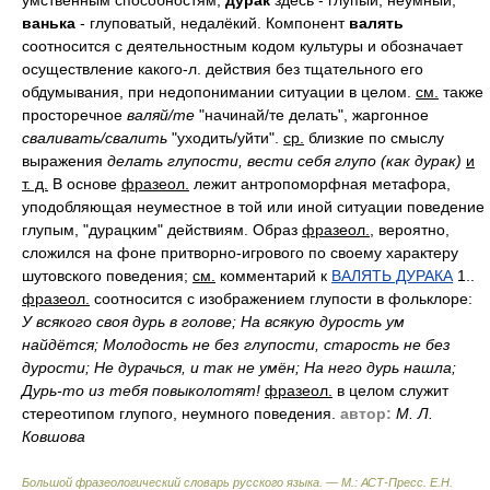
умственным способностям;
дурак
здесь - глупый, неумный,
ванька
- глуповатый, недалёкий. Компонент
валять
соотносится с деятельностным кодом культуры и обозначает
осуществление какого-л. действия без тщательного его
обдумывания, при недопонимании ситуации в целом.
см.
также
просторечное
валяй/те
"начинай/те делать", жаргонное
сваливать/свалить
"уходить/уйти".
ср.
близкие по смыслу
выражения
делать глупости, вести себя глупо (как дурак)
и
т. д.
В основе
фразеол.
лежит антропоморфная метафора,
уподобляющая неуместное в той или иной ситуации поведение
глупым, "дурацким" действиям. Образ
фразеол.
, вероятно,
сложился на фоне притворно-игрового по своему характеру
шутовского поведения;
см.
комментарий к
ВАЛЯТЬ ДУРАКА
1..
фразеол.
соотносится с изображением глупости в фольклоре:
У всякого своя дурь в голове; На всякую дурость ум
найдётся; Молодость не без глупости, старость не без
дурости; Не дурачься, и так не умён; На него дурь нашла;
Дурь-то из тебя повыколотят!
фразеол.
в целом служит
стереотипом глупого, неумного поведения.
автор:
М. Л.
Ковшова
Большой фразеологический словарь русского языка. — М.: АСТ-Пресс
.
Е.Н.