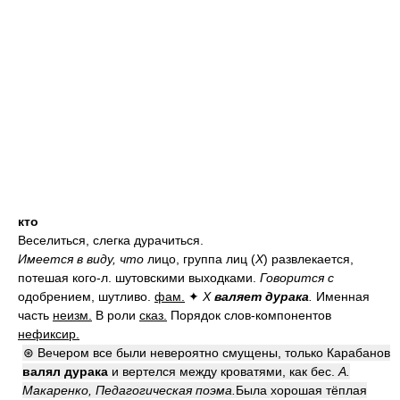
кто
Веселиться, слегка дурачиться.
Имеется в виду, что
лицо, группа лиц (
Х
) развлекается,
потешая кого-л. шутовскими выходками.
Говорится с
одобрением, шутливо.
фам.
✦
Х
валяет дурака
.
Именная
часть
неизм.
В роли
сказ.
Порядок слов-компонентов
нефиксир.
⊛ Вечером все были невероятно смущены, только Карабанов
валял дурака
и вертелся между кроватями, как бес.
А.
Макаренко, Педагогическая поэма.
Была хорошая тёплая