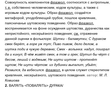
Совокупность компонентов
фразеол.
соотносится с антропным,
т. е.
собственно человеческим, кодом культуры, а также с
игровым кодом культуры. Образ
фразеол.
создаётся
метафорой, уподобляющей грубое, пошлое кривляние,
паясничанье шутовскому поведению. Образ
фразеол.
воспринимается на фоне осуждения шутовства, дурачества как
непристойного, несерьёзного поведения;
см.
отражение
данной оценки в фольклоре:
Шутки - баламутки; С дураком
смех берёт, а горе уж тут; Пиво пивом, дело делом, а
шутка поди в чужую деревню; Смех - волынка: надул, поиграл
да и кинул; В чём живёт смех, в том и грех; Шутил бы чёрт с
бесом, леший с водяным; Не шути шутом - проткнёт
щупом; Не шути чёртом: из дубинки выпалит, убьёт;
Резвился, да взбесился.
фразеол.
в целом служит стереотипом
кривляния, несерьёзного, шутовского поведения.
автор:
М. Л.
Ковшова
2.
ВАЛ
Я/
ТЬ <ПОВАЛ
Я/
ТЬ> ДУРАК
А/