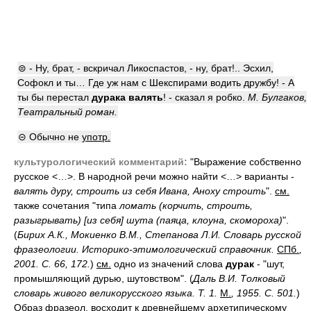
⊜ - Ну, брат, - вскричал Ликоспастов, - ну, брат!.. Эсхил,
Софокл и ты… Где уж нам с Шекспирами водить дружбу! - А
ты бы перестал
дурака валять
! - сказал я робко.
М. Булгаков,
Театральный роман.
⊝ Обычно не
употр.
культурологический комментарий:
"Выражение собственно
русское <…>. В народной речи можно найти <…> варианты -
валять дуру, строить из себя Ивана, Аноху строить
".
см.
также сочетания "типа
ломать (корчить, строить,
разыгрывать) [из себя] шута (паяца, клоуна, скомороха)
".
(
Бирих А.К., Мокиенко В.М., Степанова Л.И. Словарь русской
фразеологии. Историко-этимологический справочник.
СПб.
,
2001. С. 66, 172.
)
см.
одно из значений слова
дурак
- "шут,
промышляющий дурью, шутовством". (
Даль В.И. Толковый
словарь живого великорусского языка. Т. 1.
М.
, 1955. С. 501.
)
Образ
фразеол.
восходит к древнейшему архетипическому