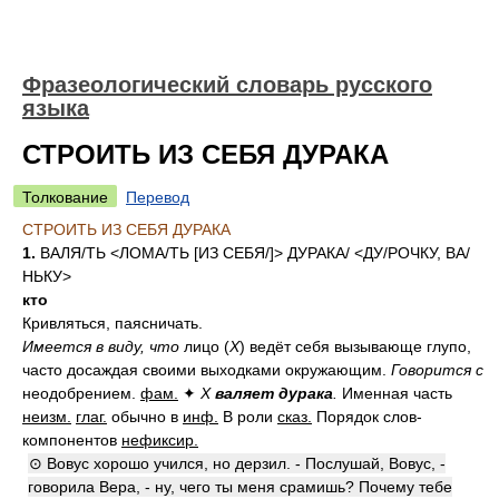
Фразеологический словарь русского
языка
СТРОИТЬ ИЗ СЕБЯ ДУРАКА
Толкование
Перевод
СТРОИТЬ ИЗ СЕБЯ ДУРАКА
1.
ВАЛ
Я/
ТЬ <ЛОМ
А/
ТЬ [ИЗ СЕБ
Я/
]> ДУРАК
А/
<Д
У/
РОЧКУ, В
А/
НЬКУ>
кто
Кривляться, паясничать.
Имеется в виду, что
лицо (
Х
) ведёт себя вызывающе глупо,
часто досаждая своими выходками окружающим.
Говорится с
неодобрением.
фам.
✦
Х
валяет дурака
.
Именная часть
неизм.
глаг.
обычно в
инф.
В роли
сказ.
Порядок слов-
компонентов
нефиксир.
⊙ Вовус хорошо учился, но дерзил. - Послушай, Вовус, -
говорила Вера, - ну, чего ты меня срамишь? Почему тебе