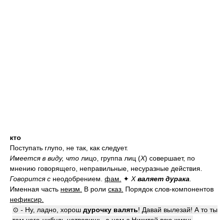
кто
Поступать глупо, не так, как следует.
Имеется в виду, что
лицо, группа лиц (
Х
) совершает, по
мнению говорящего, неправильные, несуразные действия.
Говорится с
неодобрением.
фам.
✦
Х
валяет дурака
.
Именная часть
неизм.
В роли
сказ.
Порядок слов-компонентов
нефиксир.
⊙ - Ну, ладно, хорош
дурочку валять
! Давай вылезай! А то ты